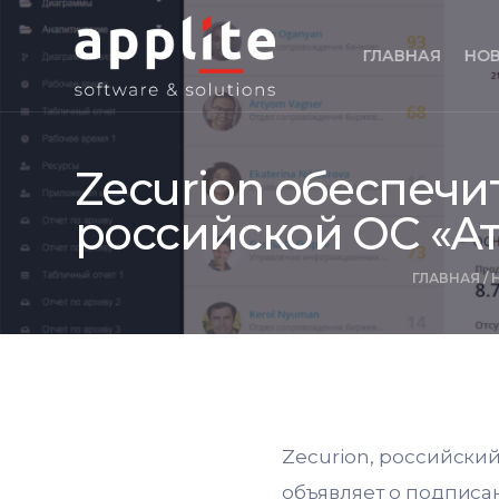
ГЛАВНАЯ
НО
Zecurion обеспечи
российской ОС «Ат
ГЛАВНАЯ
/
Zecurion, российски
объявляет о подписа