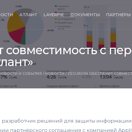
ВОСТИ
АТЛАНТ
LAYERPIE
ДОКУМЕНТЫ
ПАРТНЕРЫ
т совместимость с пе
лант»
НОВОСТИ И СОБЫТИЯ
/
НОВОСТИ
/
ZECURION ОБЕСПЕЧИТ СОВМЕСТ
й разработчик решений для защиты информации 
нии партнёрского соглашения с компанией Appli