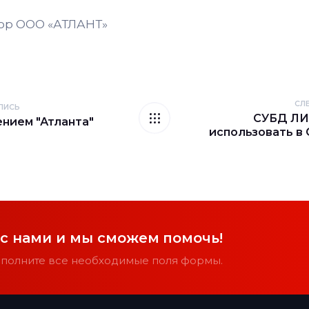
ор ООО «АТЛАНТ»
СЛ
ПИСЬ
СУБД ЛИ
нием "Атланта"
использовать в
 с нами и мы сможем помочь!
заполните все необходимые поля формы.