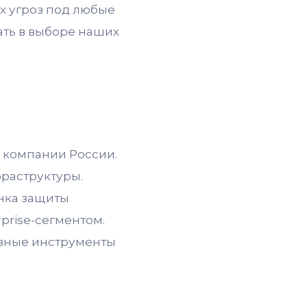
х угроз под любые
ать в выборе наших
 компании России.
раструктуры.
нка защиты
prise-сегментом.
ивные инструменты