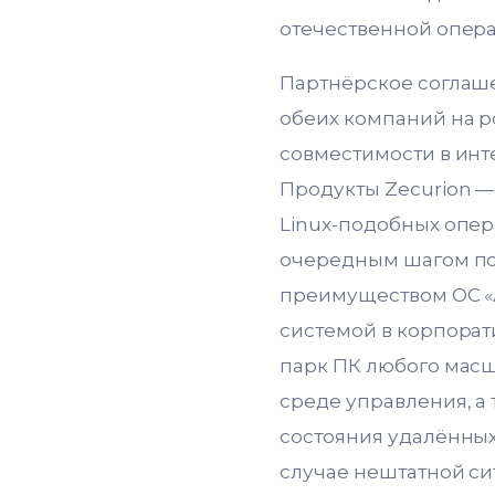
отечественной опера
Партнёрское соглаш
обеих компаний на р
совместимости в инт
Продукты Zecurion — 
Linux-подобных опер
очередным шагом по
преимуществом ОС «А
системой в корпорат
парк ПК любого мас
среде управления, а
состояния удалённых
случае нештатной си