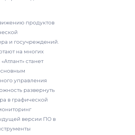
движению продуктов
ческой
ера и госучреждений.
ботают на многих
«Атлант» станет
Основным
нного управления
ожность развернуть
ра в графической
 мониторинг
дыдущей версии ПО в
инструменты