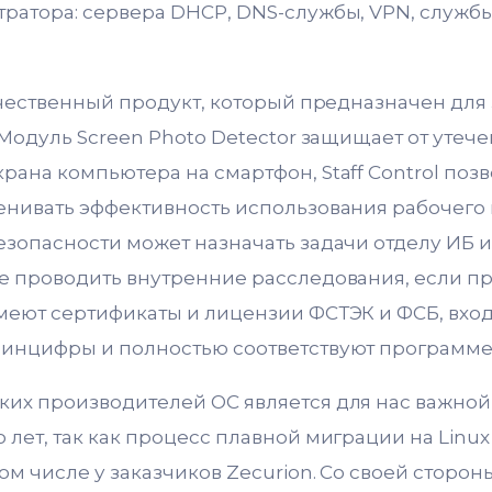
ратора: сервера DHCP, DNS-службы, VPN, служб
течественный продукт, который предназначен д
 Модуль Screen Photo Detector защищает от утече
ана компьютера на смартфон, Staff Control поз
енивать эффективность использования рабочего
зопасности может назначать задачи отделу ИБ и 
е проводить внутренние расследования, если п
меют сертификаты и лицензии ФСТЭК и ФСБ, вход
Минцифры и полностью соответствуют программ
их производителей ОС является для нас важной
 лет, так как процесс плавной миграции на Linu
ом числе у заказчиков Zecurion. Со своей сторон