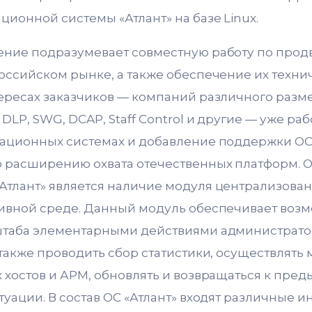
ционной системы «Атлант» на базе Linux.
ение подразумевает совместную работу по про
оссийском рынке, а также обеспечение их техни
ересах заказчиков — компаний различного разм
DLP, SWG, DCAP, Staff Control и другие — уже ра
ационных системах и добавление поддержки ОС 
 расширению охвата отечественных платформ. 
тлант» является наличие модуля централизова
ивной среде. Данный модуль обеспечивает возм
штаба элементарными действиями администрато
 также проводить сбор статистики, осуществлять
 хостов и АРМ, обновлять и возвращаться к пре
туации. В состав ОС «Атлант» входят различные 