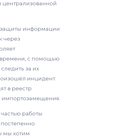
ы централизованной
ля защиты информации
к через
воляет
 времени, с помощью
следить за их
роизошёл инцидент.
ят в реестр
е импортозамещения.
 частью работы
x постепенно
ы мы хотим