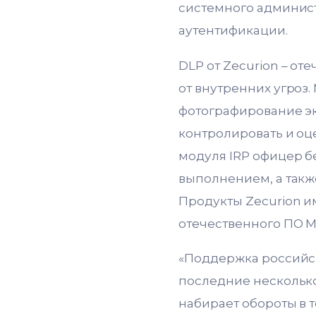
системного админист
аутентификации.
DLP от Zecurion – о
от внутренних угроз.
фотографирование экр
контролировать и оц
модуля IRP офицер бе
выполнением, а такж
Продукты Zecurion и
отечественного ПО 
«Поддержка российск
последние несколько
набирает обороты в т