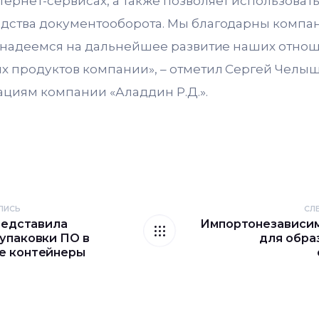
ернет-сервисах, а также позволяет использоват
дства документооборота. Мы благодарны компани
е надеемся на дальнейшее развитие наших отно
х продуктов компании», – отметил Сергей Челыш
циям компании «Аладдин Р.Д.».
ПИСЬ
СЛ
представила
Импортонезависи
упаковки ПО в
для обра
е контейнеры