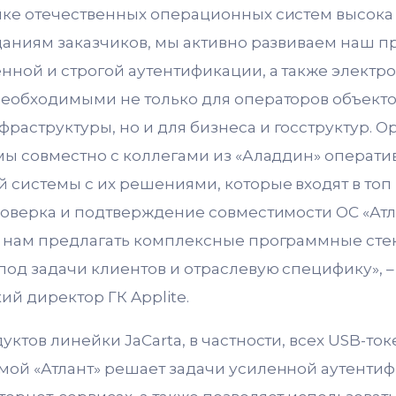
ке отечественных операционных систем высока и
даниям заказчиков, мы активно развиваем наш п
нной и строгой аутентификации, а также электр
еобходимыми не только для операторов объект
аструктуры, но и для бизнеса и госструктур. О
мы совместно с коллегами из «Аладдин» операти
 системы с их решениями, которые входят в топ
роверка и подтверждение совместимости ОС «Атл
 нам предлагать комплексные программные сте
од задачи клиентов и отраслевую специфику», –
й директор ГК Applite.
ктов линейки JaCarta, в частности, всех USB-токе
ой «Атлант» решает задачи усиленной аутентиф