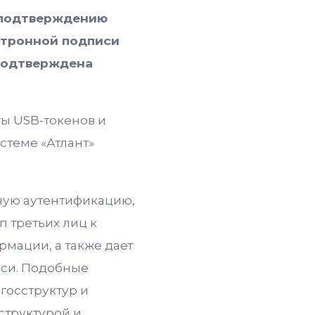
 подтверждению
ктронной подписи
 подтверждена
ы USB-токенов и
стеме «Атлант»
нную аутентификацию,
 третьих лиц к
рмации, а также дает
си. Подобные
госструктур и
структурой и