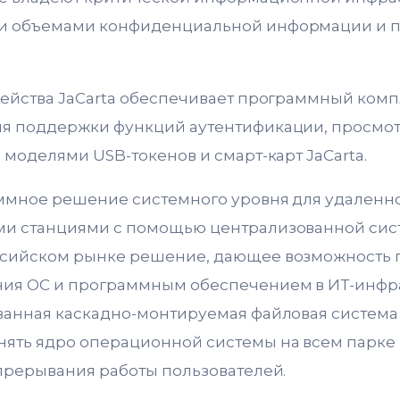
и объемами конфиденциальной информации и 
мейства JaCarta обеспечивает программный комп
я поддержки функций аутентификации, просмо
 моделями USB-токенов и смарт-карт JaCarta.
аммное решение системного уровня для удаленн
и станциями с помощью централизованной систе
ссийском рынке решение, дающее возможность 
ния ОС и программным обеспечением в ИТ-инфр
ванная каскадно-монтируемая файловая система
ять ядро операционной системы на всем парке 
 прерывания работы пользователей.