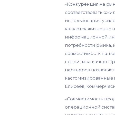
«Конкуренция на рын
соответствовать ожи
использования усиле
являются жизненно н
информационной инфр
потребности рынка, 
совместимость нашей
среди заказчиков. П
партнеров позволяет
кастомизированные п
Елисеев, коммерчески
«Совместимость проду
операционной систем