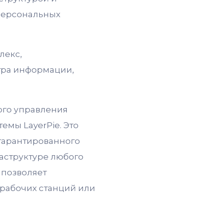
персональных
лекс,
тра информации,
ого управления
мы LayerPie. Это
гарантированного
аструктуре любого
 позволяет
рабочих станций или