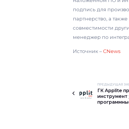
наложенном ПО и инт
подпись для произво
партнерство, а такж
совместимости други
менеджер по интегра
Источник –
CNews
ПРЕДЫДУЩАЯ ЗА
ГК Applite 
инструмент 
программны