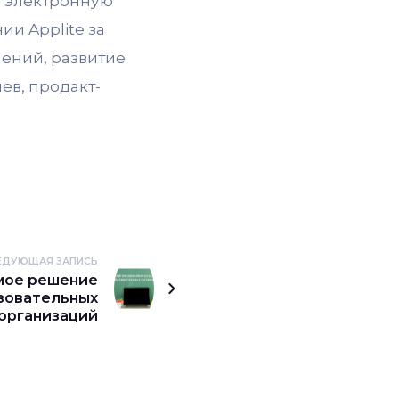
ь электронную
и Applite за
шений, развитие
ев, продакт-
ЕДУЮЩАЯ ЗАПИСЬ
мое решение
зовательных
организаций