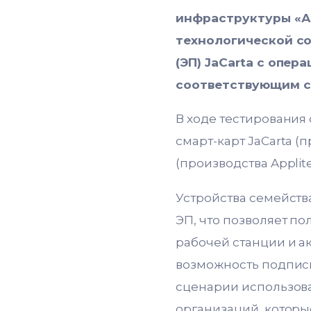
инфраструктуры «А
технологической с
(ЭП) JaCarta c опе
соответствующим с
В ходе тестирования
смарт-карт JaCarta (
(производства Applite
Устройства семейств
ЭП, что позволяет п
рабочей станции и а
возможность подпис
сценарии использова
организаций, котор