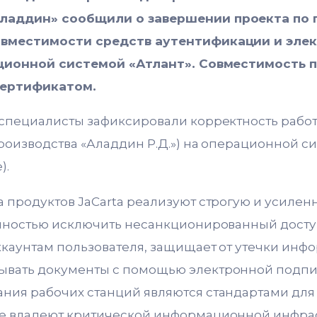
ладдин» сообщили о завершении проекта по
овместимости средств аутентификации и эле
рационной системой «Атлант». Совместимость
ертификатом.
 специалисты зафиксировали корректность работ
производства «Аладдин Р.Д.») на операционной си
).
а продуктов JaCarta реализуют строгую и усиле
олностью исключить несанкционированный доступ
ккаунтам пользователя, защищает от утечки инфо
ывать документы с помощью электронной подпи
ния рабочих станций являются стандартами для 
ые владеют критической информационной инфра